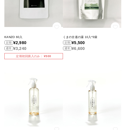
KANZO 60入
くまの古道の湯 10入*3袋
¥2,980
¥5,500
定期
定期
¥3,240
¥6,600
通常
通常
定期初回購入のみ
¥500