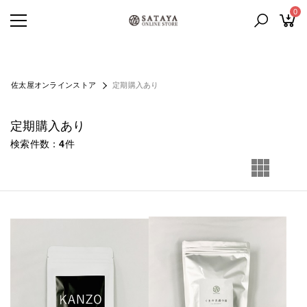
0
佐太屋オンラインストア
定期購入あり
定期購入あり
検索件数
4
件